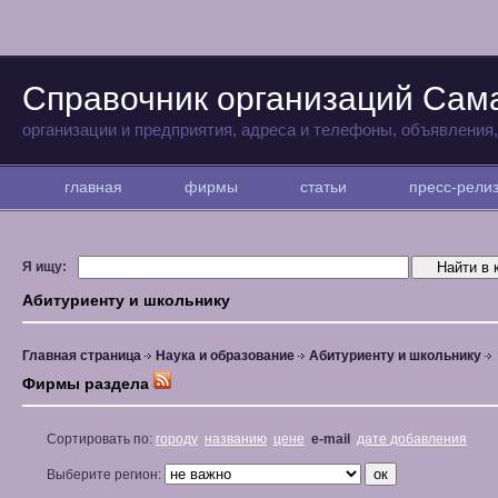
Справочник организаций Сам
организации и предприятия, адреса и телефоны, объявления
главная
фирмы
статьи
пресс-рел
Я ищу:
Абитуриенту и школьнику
Главная страница
Наука и образование
Абитуриенту и школьнику
Фирмы раздела
Сортировать по:
городу
названию
цене
e-mail
дате добавления
Выберите регион: