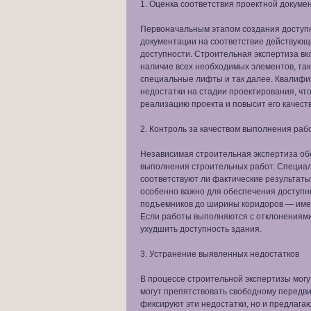
1. Оценка соответствия проектной докуме
Первоначальным этапом создания доступн
документации на соответствие действую
доступности. Строительная экспертиза вк
наличие всех необходимых элементов, так
специальные лифты и так далее. Квалифи
недостатки на стадии проектирования, чт
реализацию проекта и повысит его качеств
2. Контроль за качеством выполнения раб
Независимая строительная экспертиза об
выполнения строительных работ. Специал
соответствуют ли фактические результат
особенно важно для обеспечения доступно
подъемников до ширины коридоров — имее
Если работы выполняются с отклонениями
ухудшить доступность здания.
3. Устранение выявленных недостатков
В процессе строительной экспертизы могу
могут препятствовать свободному передв
фиксируют эти недостатки, но и предлага