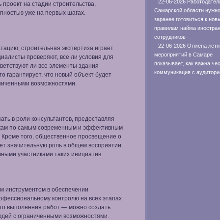
22-06-2026 Работодате
 проект на стадии строительства,
Самарской области нужн
пностью уже на первых шагах.
заранее готовиться к нов
правилам найма иностра
сотрудников
22-06-2026 Отмена летн
атацию, строительная экспертиза играет
мероприятий в Самаре
циалисты проверяют, все ли условия для
показывает, как важна че
ветствуют ли все элементы здания
коммуникация с аудитори
о гарантирует, что новый объект будет
аниченными возможностями.
ать в роли консультантов, предоставляя
кам по самым современным и эффективным
 Кроме того, общественное просвещение о
ает значительную роль в общем восприятии
ивными участниками таких инициатив.
м инструментом в обеспечении
рофессиональному контролю на всех этапах
го выполнения работ — можно создать
юдей с ограниченными возможностями.