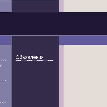
Объявления
У
ской