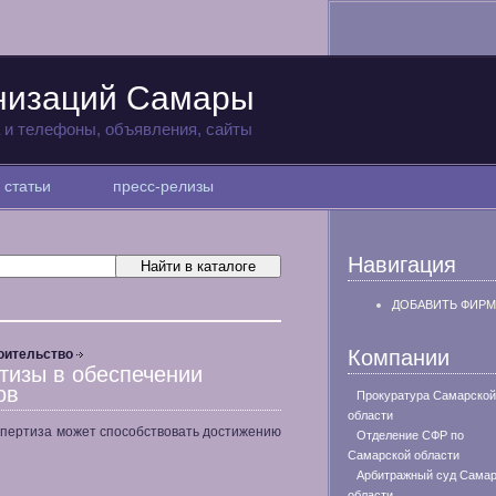
анизаций Самары
а и телефоны, объявления, сайты
статьи
пресс-релизы
Навигация
ДОБАВИТЬ ФИРМ
Компании
оительство
тизы в обеспечении
ов
Прокуратура Самарской
области
спертиза может способствовать достижению
Отделение СФР по
Самарской области
Арбитражный суд Самар
области