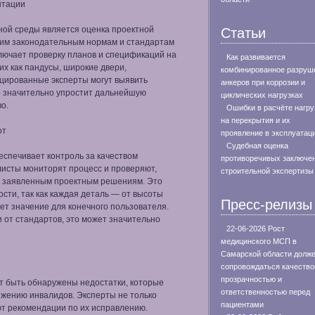
нтации
ой среды является оценка проектной
Статьи
щим законодательным нормам и стандартам
лючает проверку планов и спецификаций на
Как развивается
их как пандусы, широкие двери,
комбинированное разруш
цированные эксперты могут выявить
анкеров при коррозии и
о значительно упростит дальнейшую
циклических нагрузках
о.
Ошибки в расчёте нагру
на перекрытия и их
от
проявление в эксплуатац
Судебная оценка
еспечивает контроль за качеством
противоречивых заключе
исты мониторят процесс и проверяют,
строительной экспертизы
ы заявленным проектным решениям. Это
сти, так как каждая деталь — от высоты
Пресс-релизы
т значение для конечного пользователя.
 от стандартов, это может значительно
22-06-2026 Рост
медицинского МСП в
Самарской области долж
сопровождаться качество
прозрачностью и
т быть обнаружены недостатки, которые
ответственностью перед
ижению инвалидов. Эксперты не только
пациентами
ют рекомендации по их исправлению.