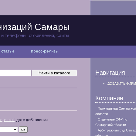
анизаций Самары
а и телефоны, объявления, сайты
статьи
пресс-релизы
Навигация
ДОБАВИТЬ ФИРМ
Компании
Прокуратура Самарской
области
Отделение СФР по
не
e-mail
дате добавления
Самарской области
Арбитражный суд Самар
области