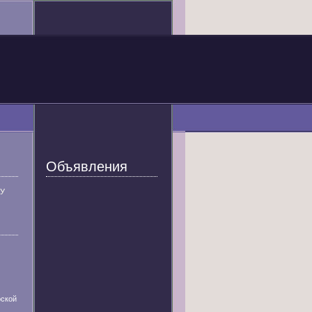
Объявления
У
ской