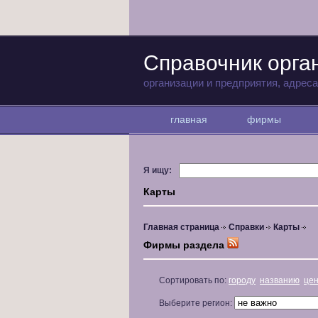
Справочник орг
организации и предприятия, адрес
главная
фирмы
Я ищу:
Карты
Главная страница
Справки
Карты
Фирмы раздела
Сортировать по:
городу
названию
це
Выберите регион: