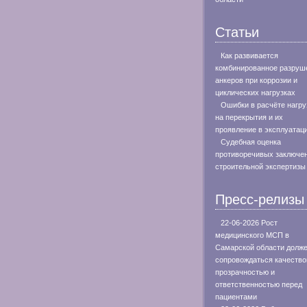
Статьи
Как развивается
комбинированное разруш
анкеров при коррозии и
циклических нагрузках
Ошибки в расчёте нагру
на перекрытия и их
проявление в эксплуатац
Судебная оценка
противоречивых заключе
строительной экспертизы
Пресс-релизы
22-06-2026 Рост
медицинского МСП в
Самарской области долж
сопровождаться качество
прозрачностью и
ответственностью перед
пациентами