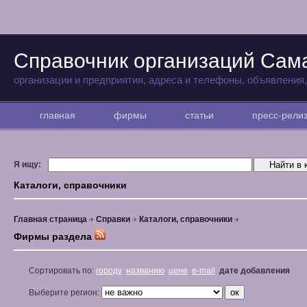
Справочник организаций Сам
организации и предприятия, адреса и телефоны, объявления
главная
фирмы
статьи
пресс-рел
Я ищу:
Каталоги, справочники
Главная страница
Справки
Каталоги, справочники
Фирмы раздела
Сортировать по:
городу
названию
цене
e-mail
дате добавления
Выберите регион: