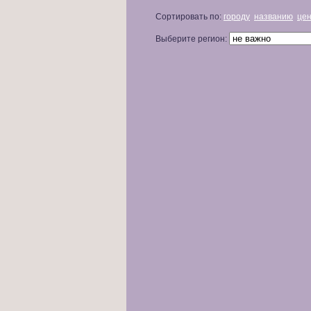
Сортировать по:
городу
названию
це
Выберите регион: