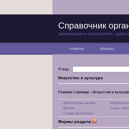
Справочник орг
организации и предприятия, адрес
главная
фирмы
Я ищу:
Искусство и культура
Главная страница
Искусство и культур
Архитектура и дизайн
Изобразител
Музыка
Танец, хоре
Студии звукозаписи
Фирмы раздела