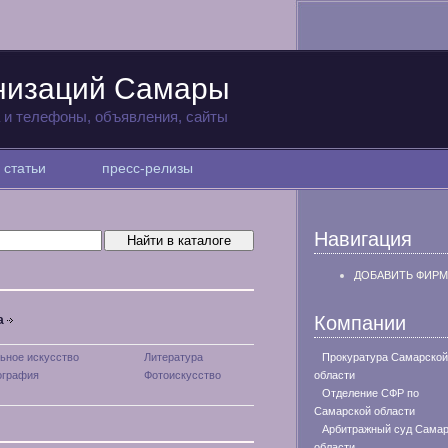
анизаций Самары
а и телефоны, объявления, сайты
статьи
пресс-релизы
Навигация
ДОБАВИТЬ ФИРМ
Компании
а
ьное искусство
Литература
Прокуратура Самарской
ография
Фотоискусство
области
Отделение СФР по
Самарской области
Арбитражный суд Самар
области