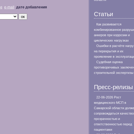
не
e-mail
дате добавления
Статьи
Как развивается
комбинированное разруш
анкеров при коррозии и
циклических нагрузках
Ошибки в расчёте нагру
на перекрытия и их
проявление в эксплуатац
Судебная оценка
противоречивых заключе
строительной экспертизы
Пресс-релизы
22-06-2026 Рост
медицинского МСП в
Самарской области долж
сопровождаться качество
прозрачностью и
ответственностью перед
пациентами