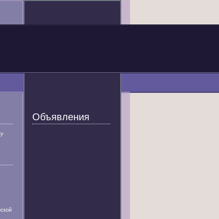
Объявления
У
ской