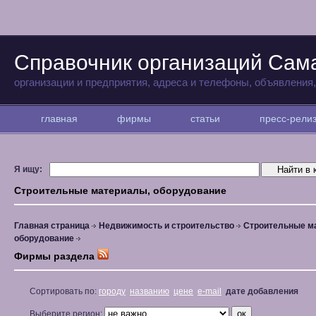
Справочник организаций Сам
организации и предприятия, адреса и телефоны, объявления
главная
фирмы
статьи
пресс-рел
Я ищу:
Строительные материалы, оборудование
Главная страница
Недвижимость и строительство
Строительные м
оборудование
Фирмы раздела
Сортировать по:
городу
названию
цене
e-mail
дате добавления
Выберите регион: