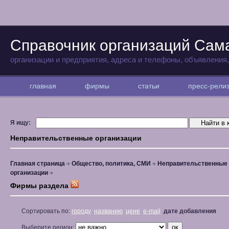
Справочник организаций Сам
организации и предприятия, адреса и телефоны, объявления
главная
фирмы
статьи
пресс-рел
Я ищу:
Неправительственные организации
Главная страница
Общество, политика, СМИ
Неправительственные
организации
Фирмы раздела
Сортировать по:
городу
названию
цене
e-mail
дате добавления
Выберите регион: