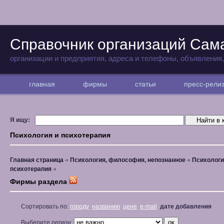
Справочник организаций Сам
организации и предприятия, адреса и телефоны, объявления
главная
фирмы
статьи
пресс-рел
Я ищу:
Психология и психотерапия
Главная страница
Психология, философия, непознанное
Психологи
психотерапия
Фирмы раздела
Сортировать по:
городу
названию
цене
e-mail
дате добавления
Выберите регион: