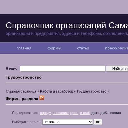
Справочник организаций Сам
организации и предприятия, адреса и телефоны, объявления
главная
фирмы
статьи
пресс-рел
Я ищу:
Трудоустройство
Главная страница
Работа и заработок
Трудоустройство
Фирмы раздела
Сортировать по:
городу
названию
цене
e-mail
дате добавления
Выберите регион: